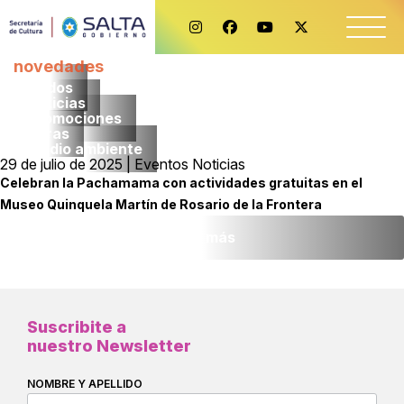
novedades
Todos
noticias
promociones
obras
medio ambiente
29 de julio de 2025 | Eventos Noticias
Celebran la Pachamama con actividades gratuitas en el
Museo Quinquela Martín de Rosario de la Frontera
Leer más
Suscribite a
nuestro Newsletter
NOMBRE Y APELLIDO