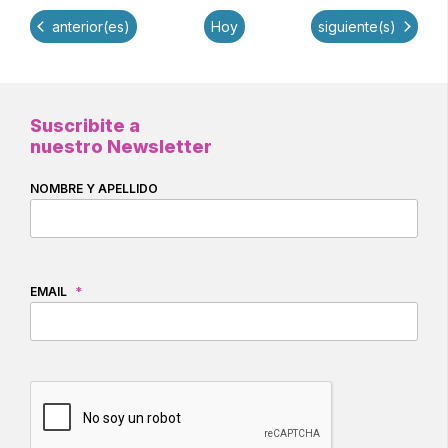
Eventos
Eventos
anterior(es)
Hoy
siguiente(s)
Suscribite a
nuestro Newsletter
NOMBRE Y APELLIDO
EMAIL
*
CAPTCHA