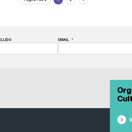
ELLIDO
EMAIL
*
Org
Cul
V