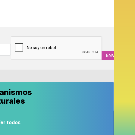
CAPTCHA
anismos
turales
er todos