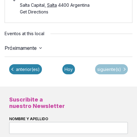
Salta Capital
,
Salta
4400
Argentina
Get Directions
Eventos at this local
Próximamente
Seleccionar
fecha.
Eventos
Eventos
anterior(es)
Hoy
siguiente(s)
Suscribite a
nuestro Newsletter
NOMBRE Y APELLIDO