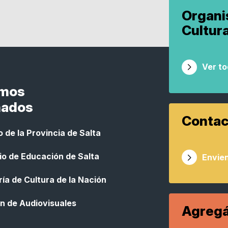
Organ
Cultur
Ver t
smos
nados
Contac
 de la Provincia de Salta
io de Educación de Salta
Envien
ía de Cultura de la Nación
n de Audiovisuales
Agregá