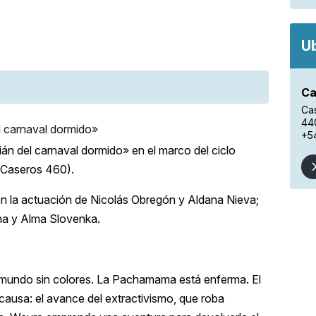
U
Ca
Ca
44
el carnaval dormido»
+5
ián del carnaval dormido» en el marco del ciclo
 (Caseros 460).
on la actuación de Nicolás Obregón y Aldana Nieva;
na y Alma Slovenka.
 mundo sin colores. La Pachamama está enferma. El
 causa: el avance del extractivismo, que roba