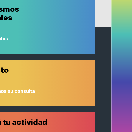
ismos
ales
odos
to
os su consulta
 tu actividad