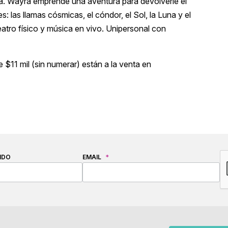
leza. Wayra emprende una aventura para devolverle el
 las llamas cósmicas, el cóndor, el Sol, la Luna y el
atro físico y música en vivo. Unipersonal con
 $11 mil (sin numerar) están a la venta en
C
IDO
EMAIL
*