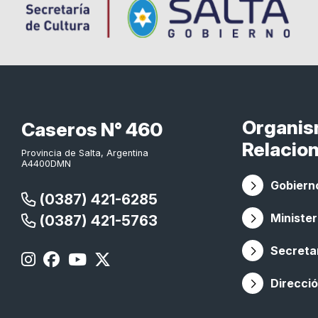
Organi
Caseros N° 460
Relacio
Provincia de Salta, Argentina
A4400DMN
Gobierno
(0387) 421-6285
Minister
(0387) 421-5763
Secretar
Direcció