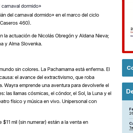
el carnaval dormido»
ián del carnaval dormido» en el marco del ciclo
 (Caseros 460).
on la actuación de Nicolás Obregón y Aldana Nieva;
na y Alma Slovenka.
Co
 mundo sin colores. La Pachamama está enferma. El
 causa: el avance del extractivismo, que roba
leza. Wayra emprende una aventura para devolverle el
De
 las llamas cósmicas, el cóndor, el Sol, la Luna y el
atro físico y música en vivo. Unipersonal con
F
2
 $11 mil (sin numerar) están a la venta en
C
Te