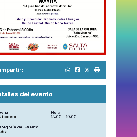
mpartir:
talles del evento
echa:
Hora:
18:00 - 19:00
6 febrero
ategoría del Evento:
atro