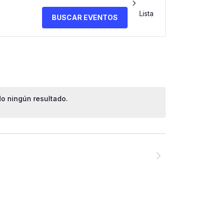
Navegación
Lista
BUSCAR EVENTOS
de
vistas
de
o ningún resultado.
Evento
NEXT
EVENTOS