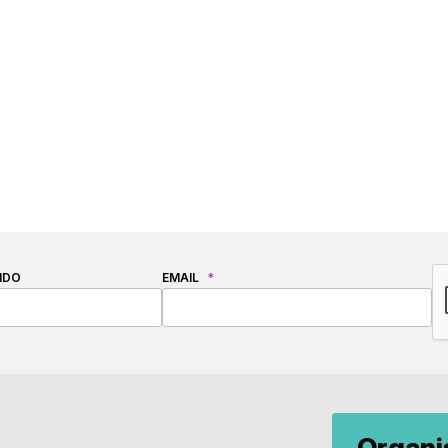
C
IDO
EMAIL
*
Organ