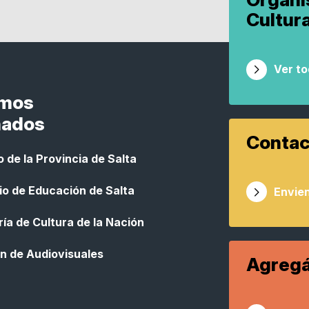
Cultur
Ver t
smos
nados
Contac
 de la Provincia de Salta
io de Educación de Salta
Envien
ía de Cultura de la Nación
n de Audiovisuales
Agregá