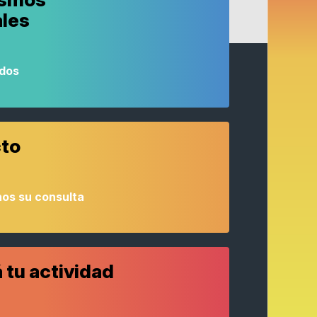
ales
odos
to
os su consulta
 tu actividad