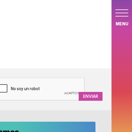
MENU
APTCHA
ismos