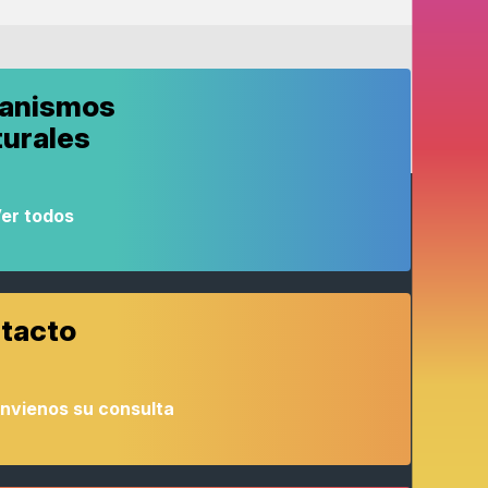
anismos
turales
er todos
tacto
nvienos su consulta