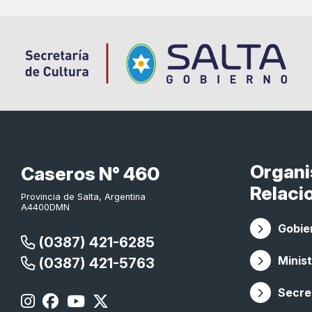
Organ
Caseros N° 460
Relaci
Provincia de Salta, Argentina
A4400DMN
Gobier
(0387) 421-6285
Minist
(0387) 421-5763
Secret