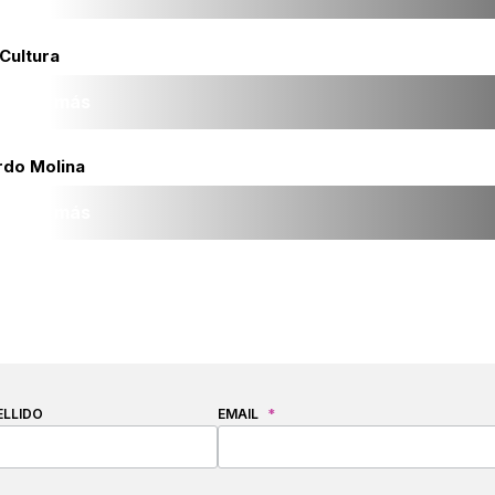
Cultura
Leer más
rdo Molina
Leer más
ELLIDO
EMAIL
*