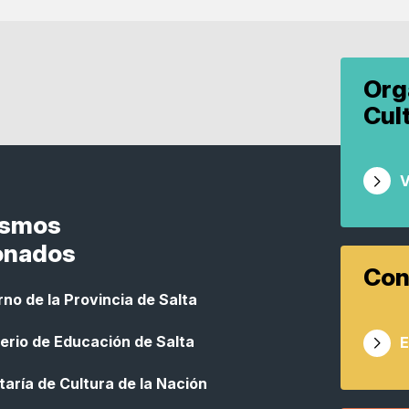
Org
Cul
V
ismos
onados
Con
no de la Provincia de Salta
erio de Educación de Salta
E
aría de Cultura de la Nación