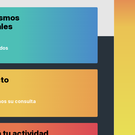
ismos
ales
odos
to
os su consulta
 tu actividad