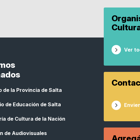
Organ
Cultur
Ver t
smos
nados
Contac
 de la Provincia de Salta
io de Educación de Salta
Envien
ía de Cultura de la Nación
n de Audiovisuales
Agregá