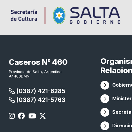
Organi
Caseros N° 460
Relacio
Provincia de Salta, Argentina
A4400DMN
Gobierno
(0387) 421-6285
Minister
(0387) 421-5763
Secretar
Direcció