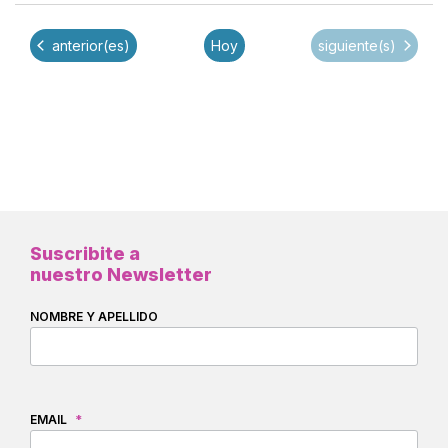
de
Filtros
fecha.
búsqu
Eventos
Eventos
anterior(es)
Hoy
siguiente(s)
y
vistas
de
Evento
Suscribite a
nuestro Newsletter
NOMBRE Y APELLIDO
EMAIL
*