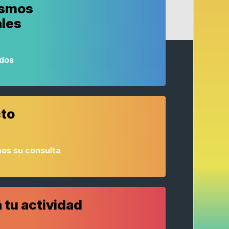
ismos
ales
odos
to
os su consulta
 tu actividad