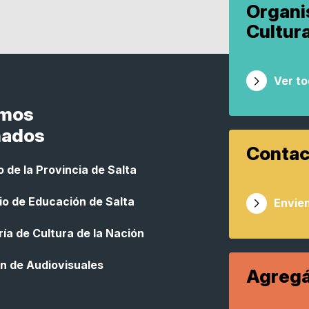
Organ
Cultur
Ver t
smos
nados
Contac
 de la Provincia de Salta
io de Educación de Salta
Envien
ía de Cultura de la Nación
n de Audiovisuales
Agregá