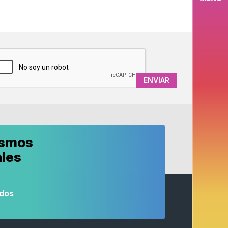
APTCHA
ismos
ales
odos