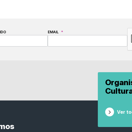
C
IDO
EMAIL
*
Organ
Cultur
Ver t
smos