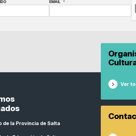
IDO
EMAIL
*
Organ
Cultur
Ver t
smos
nados
Contac
 de la Provincia de Salta