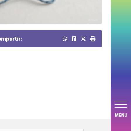
mpartir:
MENU
APTCHA