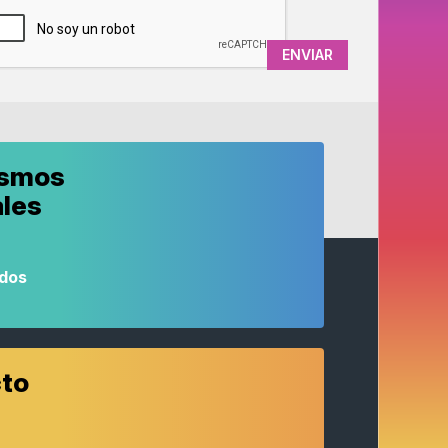
ismos
ales
odos
to