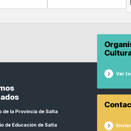
Organ
Cultur
Ver t
smos
nados
Contac
 de la Provincia de Salta
io de Educación de Salta
Envien