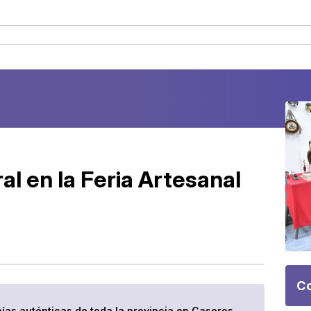
ral en la Feria Artesanal
Co
nías auténticas de toda la provincia en Caseros