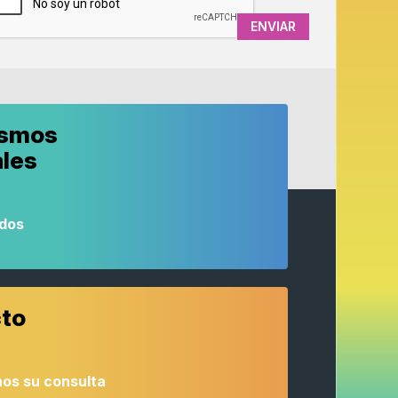
ismos
ales
odos
to
os su consulta