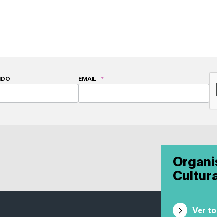
C
IDO
EMAIL
*
Organ
Cultur
Ver t