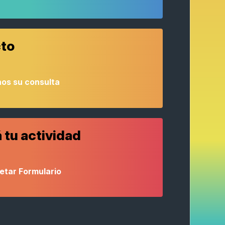
to
os su consulta
 tu actividad
etar Formulario