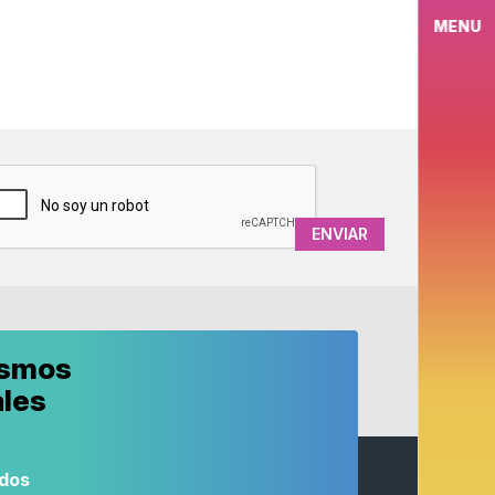
MENU
APTCHA
ismos
ales
odos