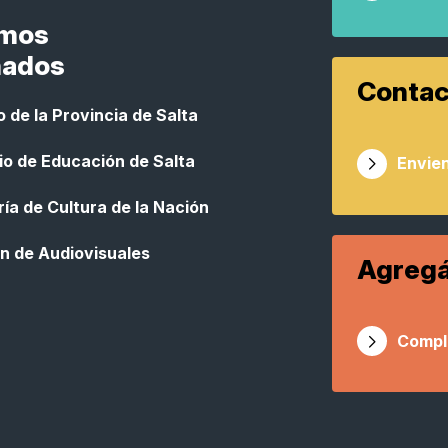
smos
nados
Contac
 de la Provincia de Salta
io de Educación de Salta
Envien
ía de Cultura de la Nación
n de Audiovisuales
Agregá
Compl