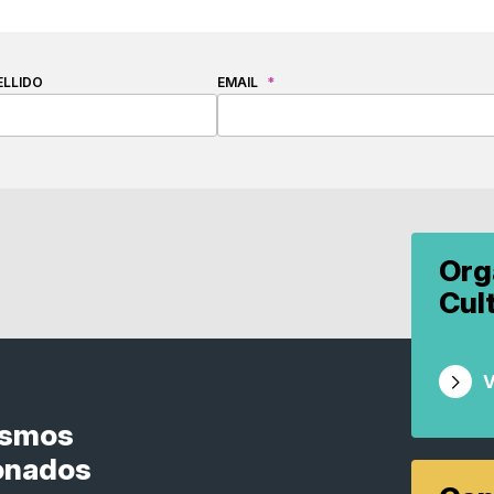
ELLIDO
EMAIL
*
Org
Cul
V
ismos
onados