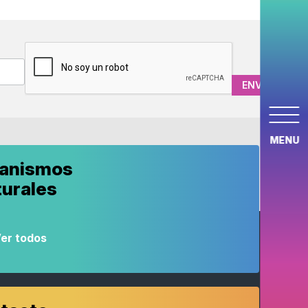
CAPTCHA
MENU
anismos
turales
er todos