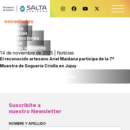
novedades
Todos
noticias
promociones
obras
medio ambiente
14 de noviembre de 2025 | Noticias
El reconocido artesano Ariel Maidana participa de la 7ª
Muestra de Soguería Criolla en Jujuy
Leer más
Suscribite a
nuestro Newsletter
NOMBRE Y APELLIDO