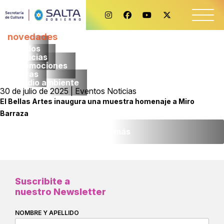
novedades
Todos
noticias
promociones
obras
medio ambiente
30 de julio de 2025 | Eventos Noticias
El Bellas Artes inaugura una muestra homenaje a Miro
Barraza
Leer más
Suscribite a
nuestro Newsletter
NOMBRE Y APELLIDO