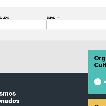
ELLIDO
EMAIL
*
Org
Cul
V
ismos
onados