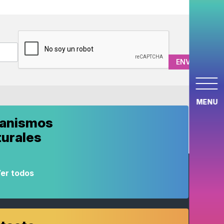
CAPTCHA
MENU
anismos
turales
er todos