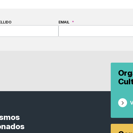
ELLIDO
EMAIL
*
Org
Cul
V
ismos
onados