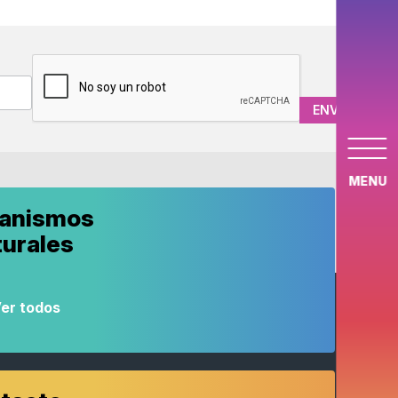
CAPTCHA
MENU
anismos
turales
er todos