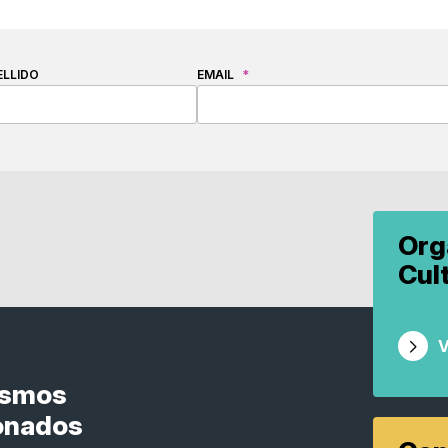
ELLIDO
EMAIL
*
Org
Cul
V
ismos
onados