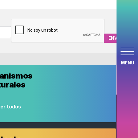
CAPTCHA
MENU
anismos
turales
er todos