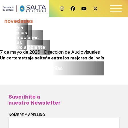
novedades
Todos
noticias
promociones
obras
medio ambiente
7 de mayo de 2026 | Direccion de Audiovisuales
Un cortometraje salteño entre los mejores del país
Leer más
Suscribite a
nuestro Newsletter
NOMBRE Y APELLIDO