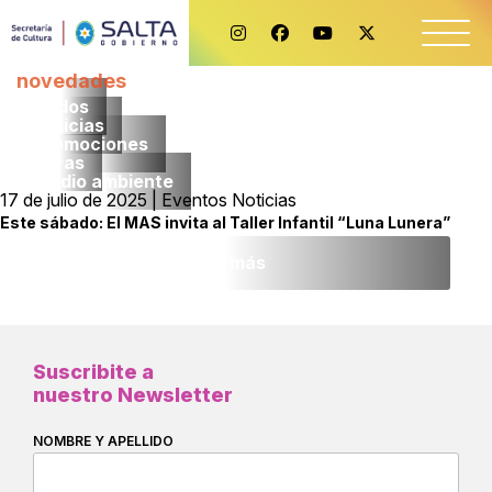
novedades
Todos
noticias
promociones
obras
medio ambiente
17 de julio de 2025 | Eventos Noticias
Este sábado: El MAS invita al Taller Infantil “Luna Lunera”
Leer más
Suscribite a
nuestro Newsletter
NOMBRE Y APELLIDO