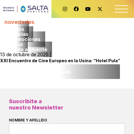
novedades
Todos
noticias
promociones
obras
medio ambiente
13 de octubre de 2025 |
XXI Encuentro de Cine Europeo en la Usina: “Hotel Pula”
Leer más
Suscribite a
nuestro Newsletter
NOMBRE Y APELLIDO