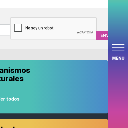
CAPTCHA
MENU
anismos
turales
er todos