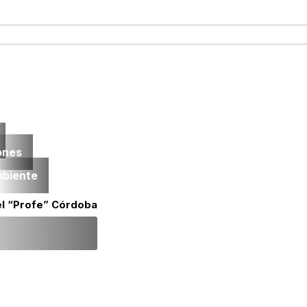
ones
mbiente
el “Profe” Córdoba