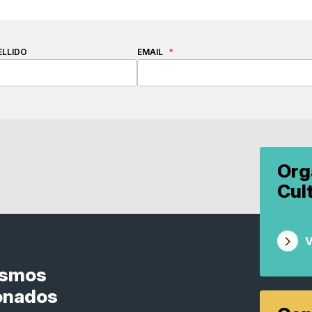
ELLIDO
EMAIL
*
Org
Cul
V
ismos
onados