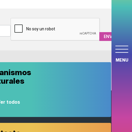
CAPTCHA
MENU
anismos
turales
er todos