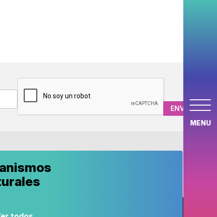
CAPTCHA
MENU
anismos
turales
er todos