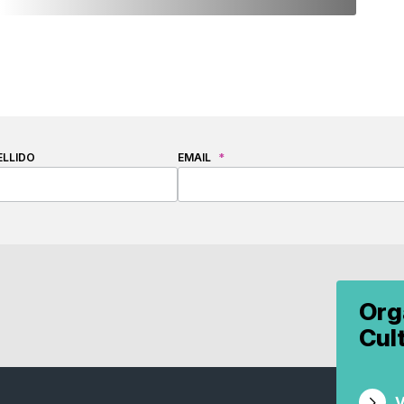
ELLIDO
EMAIL
*
Org
Cul
V