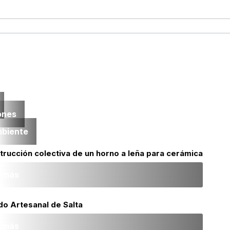
ones
mbiente
trucción colectiva de un horno a leña para cerámica
r más
do Artesanal de Salta
r más