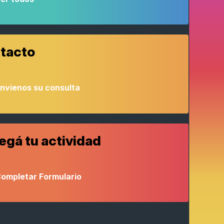
tacto
nvienos su consulta
egá tu actividad
ompletar Formulario