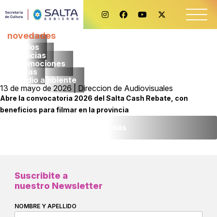
novedades
Todos
noticias
promociones
obras
medio ambiente
13 de mayo de 2026 | Direccion de Audiovisuales
Abre la convocatoria 2026 del Salta Cash Rebate, con
beneficios para filmar en la provincia
Leer más
Suscribite a
nuestro Newsletter
NOMBRE Y APELLIDO