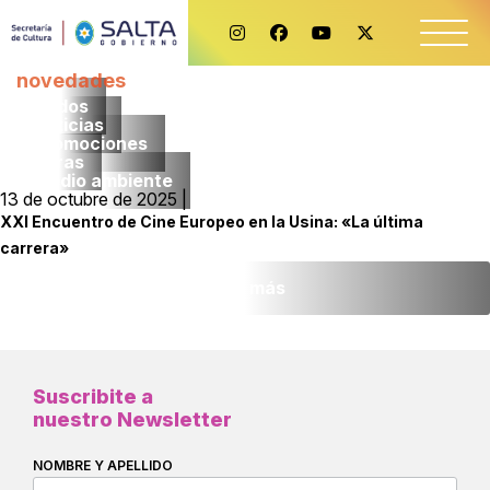
novedades
Todos
noticias
promociones
obras
medio ambiente
13 de octubre de 2025 |
XXI Encuentro de Cine Europeo en la Usina: «La última
carrera»
Leer más
Suscribite a
nuestro Newsletter
NOMBRE Y APELLIDO