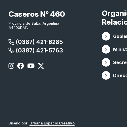
Organ
Caseros N° 460
Relaci
Provincia de Salta, Argentina
A4400DMN
Gobier
(0387) 421-6285
Minist
(0387) 421-5763
Secret
Direc
Diseño por:
Urbana Espacio Creativo