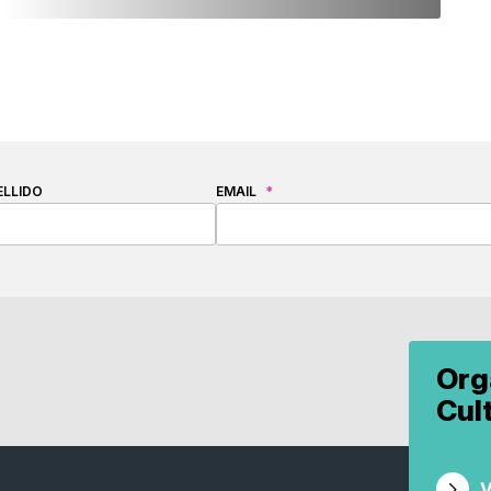
ELLIDO
EMAIL
*
Org
Cul
V