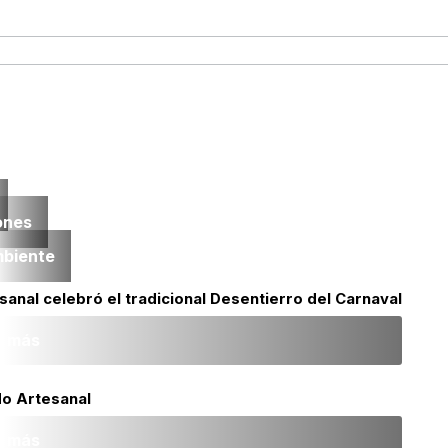
ones
mbiente
sanal celebró el tradicional Desentierro del Carnaval
r más
do Artesanal
r más