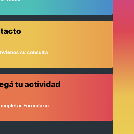
tacto
nvienos su consulta
egá tu actividad
ompletar Formulario