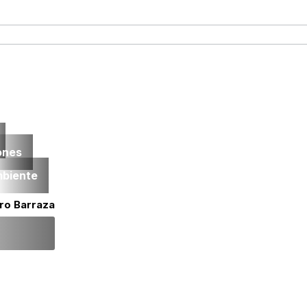
ones
mbiente
iro Barraza