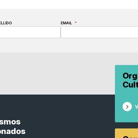
ELLIDO
EMAIL
*
Org
Cul
V
ismos
onados