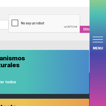
CAPTCHA
MENU
anismos
turales
er todos