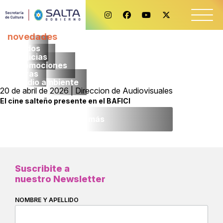
novedades
Todos
noticias
promociones
obras
medio ambiente
20 de abril de 2026 | Direccion de Audiovisuales
El cine salteño presente en el BAFICI
Leer más
Suscribite a
nuestro Newsletter
NOMBRE Y APELLIDO