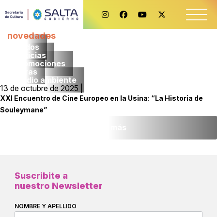
novedades
Todos
noticias
promociones
obras
medio ambiente
13 de octubre de 2025 |
XXI Encuentro de Cine Europeo en la Usina: “La Historia de
Souleymane”
Leer más
Suscribite a
nuestro Newsletter
NOMBRE Y APELLIDO