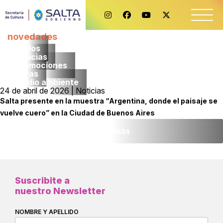
novedades
Todos
noticias
promociones
obras
medio ambiente
24 de abril de 2026 | Noticias
Salta presente en la muestra “Argentina, donde el paisaje se
vuelve cuero” en la Ciudad de Buenos Aires
Leer más
Suscribite a
nuestro Newsletter
NOMBRE Y APELLIDO