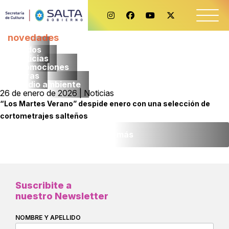
novedades
Todos
noticias
promociones
obras
medio ambiente
26 de enero de 2026 | Noticias
“Los Martes Verano” despide enero con una selección de
cortometrajes salteños
Leer más
Suscribite a
nuestro Newsletter
NOMBRE Y APELLIDO