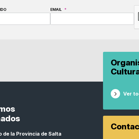
C
IDO
EMAIL
*
Organ
Cultur
Ver t
smos
nados
Contac
 de la Provincia de Salta