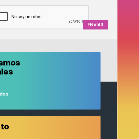
APTCHA
ismos
ales
odos
to