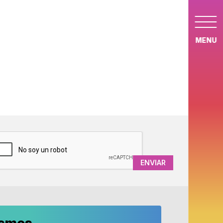
MENU
APTCHA
ismos