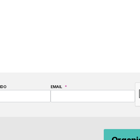
C
IDO
EMAIL
*
Organ