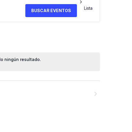
Navegación
Lista
BUSCAR EVENTOS
de
vistas
de
o ningún resultado.
Evento
NEXT
EVENTOS