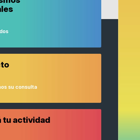
ales
odos
to
os su consulta
 tu actividad