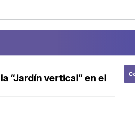
Co
a “Jardín vertical” en el
a