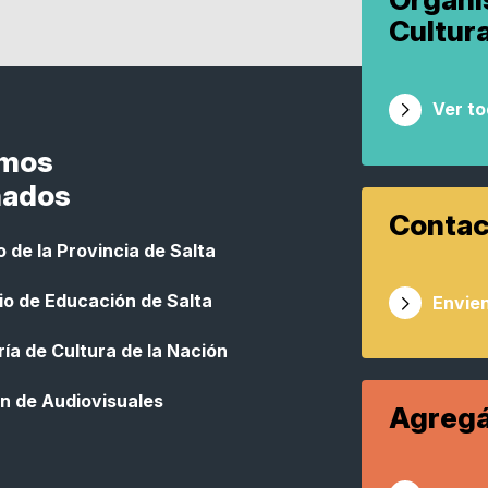
Cultur
Ver t
smos
nados
Contac
 de la Provincia de Salta
io de Educación de Salta
Envien
ía de Cultura de la Nación
n de Audiovisuales
Agregá