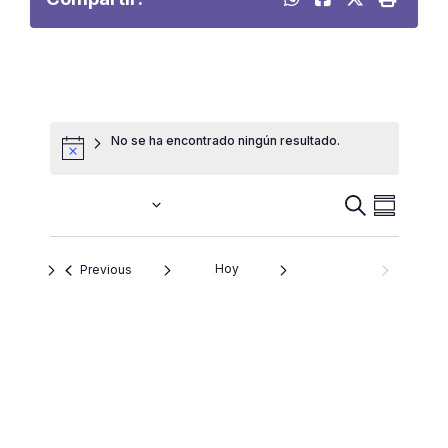
No se ha encontrado ningún resultado.
Navegac
BUSCAR
Próximamente
Naveg
SUMMARY
SELECT
de
DATE.
de
búsque
Hoy
Eventos
NEXT
Previous
EVENTOS
y
vistas
vistas
de
de
Eventos
Event