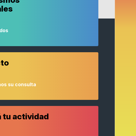
ales
odos
to
os su consulta
 tu actividad