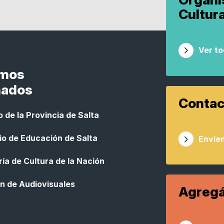
Cultur
Ver t
smos
nados
Contac
 de la Provincia de Salta
io de Educación de Salta
Envien
ía de Cultura de la Nación
n de Audiovisuales
Agregá