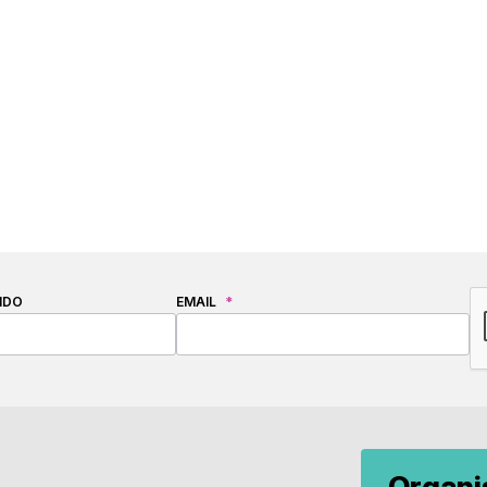
C
IDO
EMAIL
*
Organ