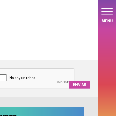
MENU
APTCHA
ismos