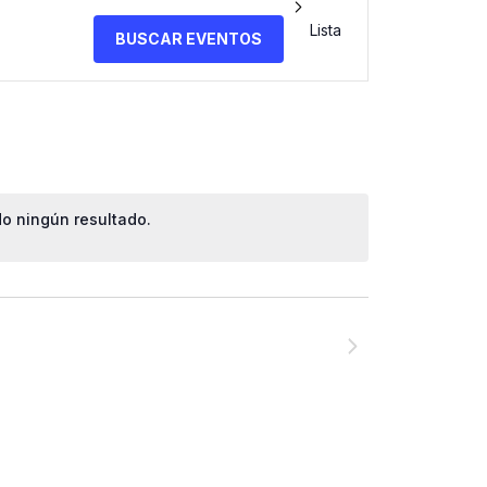
Navegación
Lista
BUSCAR EVENTOS
de
vistas
de
o ningún resultado.
Evento
NEXT
EVENTOS