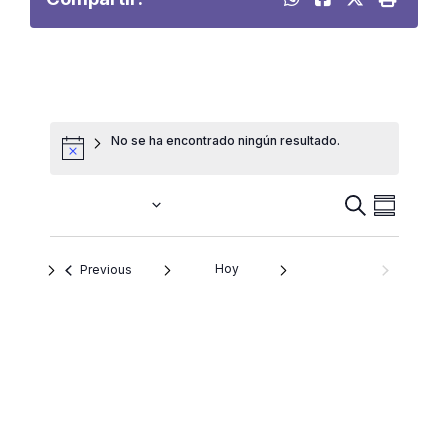
No se ha encontrado ningún resultado.
Navegac
BUSCAR
Próximamente
Naveg
SUMMARY
SELECT
de
DATE.
de
búsque
Hoy
Eventos
NEXT
Previous
EVENTOS
y
vistas
vistas
de
de
Eventos
Event