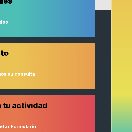
ales
odos
to
os su consulta
 tu actividad
etar Formulario