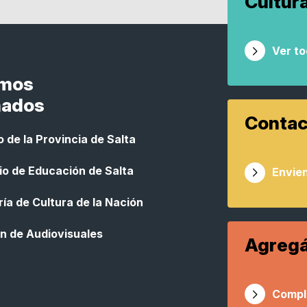
Cultur
Ver t
smos
nados
Contac
 de la Provincia de Salta
io de Educación de Salta
Envien
ía de Cultura de la Nación
n de Audiovisuales
Agregá
Compl