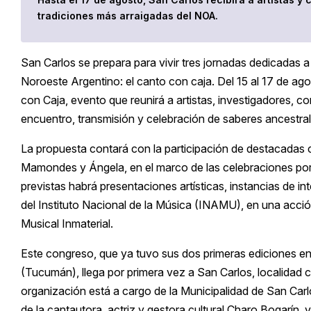
tradiciones más arraigadas del NOA.
San Carlos se prepara para vivir tres jornadas dedicadas 
Noroeste Argentino: el canto con caja. Del 15 al 17 de ag
con Caja, evento que reunirá a artistas, investigadores, 
encuentro, transmisión y celebración de saberes ancestral
La propuesta contará con la participación de destacadas
Mamondes y Ángela, en el marco de las celebraciones por
previstas habrá presentaciones artísticas, instancias de in
del Instituto Nacional de la Música (INAMU), en una acción
Musical Inmaterial.
Este congreso, que ya tuvo sus dos primeras ediciones en
(Tucumán), llega por primera vez a San Carlos, localidad c
organización está a cargo de la Municipalidad de San Carl
de la cantautora, actriz y gestora cultural Charo Bogarín,