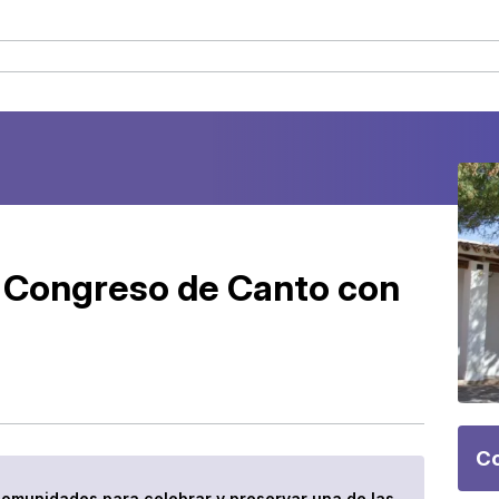
º Congreso de Canto con
Co
y comunidades para celebrar y preservar una de las