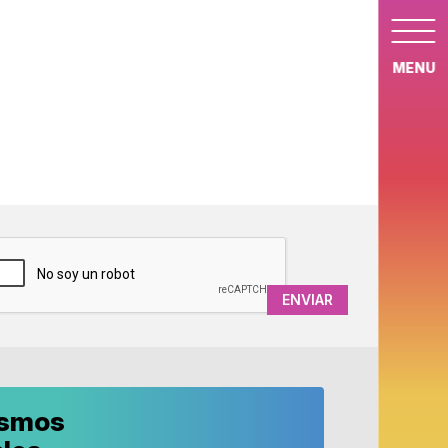
MENU
APTCHA
ismos