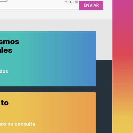
ismos
ales
odos
to
os su consulta