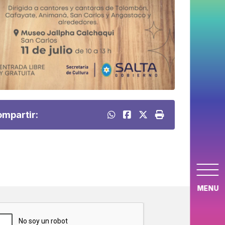
mpartir:
MENU
APTCHA