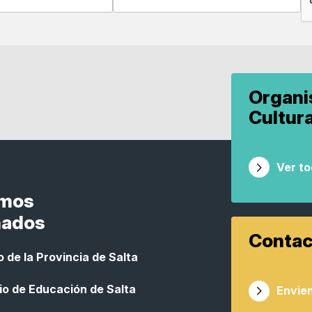
Organ
Cultur
Ver t
smos
nados
Contac
 de la Provincia de Salta
io de Educación de Salta
Envien