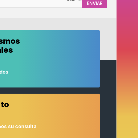
ismos
ales
odos
to
os su consulta