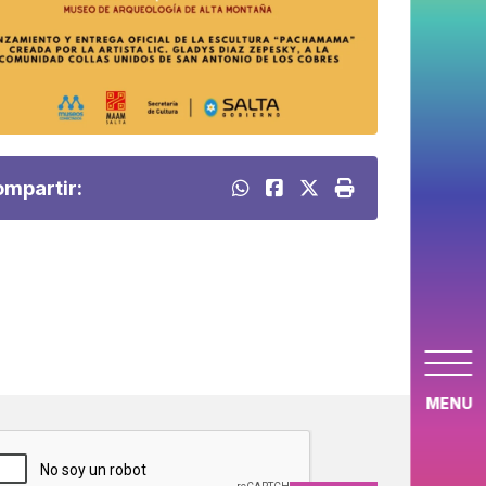
mpartir:
MENU
APTCHA