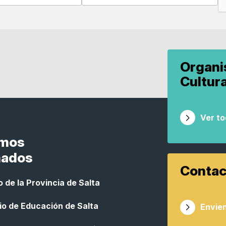
Organ
Cultur
Ver t
smos
nados
Contac
 de la Provincia de Salta
io de Educación de Salta
Envien