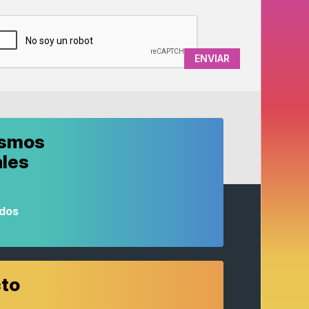
APTCHA
ismos
ales
odos
to