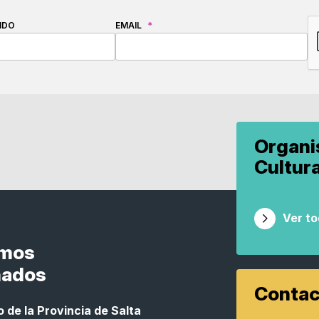
C
IDO
EMAIL
*
Organ
Cultur
Ver t
smos
nados
Contac
 de la Provincia de Salta