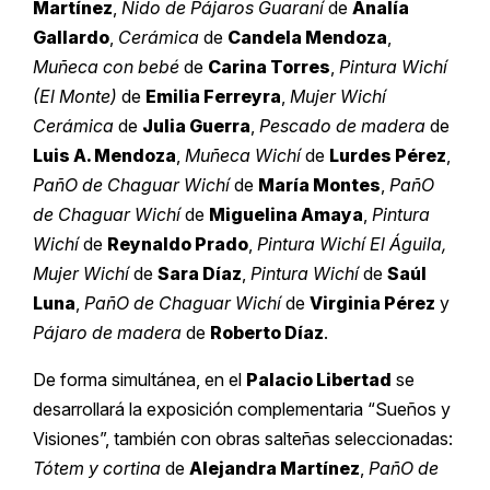
Martínez
,
Nido de Pájaros Guaraní
de
Analía
Gallardo
,
Cerámica
de
Candela Mendoza
,
Muñeca con bebé
de
Carina Torres
,
Pintura Wichí
(El Monte)
de
Emilia Ferreyra
,
Mujer Wichí
Cerámica
de
Julia Guerra
,
Pescado de madera
de
Luis A. Mendoza
,
Muñeca Wichí
de
Lurdes Pérez
,
PañO de Chaguar Wichí
de
María Montes
,
PañO
de Chaguar Wichí
de
Miguelina Amaya
,
Pintura
Wichí
de
Reynaldo Prado
,
Pintura Wichí El Águila,
Mujer Wichí
de
Sara Díaz
,
Pintura Wichí
de
Saúl
Luna
,
PañO de Chaguar Wichí
de
Virginia Pérez
y
Pájaro de madera
de
Roberto Díaz
.
De forma simultánea, en el
Palacio Libertad
se
desarrollará la exposición complementaria “Sueños y
Visiones”, también con obras salteñas seleccionadas:
Tótem y cortina
de
Alejandra Martínez
,
PañO de