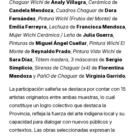
Chaguar Wichí
de
Analy Villagra
,
Cerámica
de
Candela Mendoza
,
Cuadros Chaguar
de
Dora
Fernández
,
Pintura Wichí (Frutos del Monte)
de
Emilia Ferreyra
,
Lechuza
de
Francisca Mendoza
,
Mujer Wichí Cerámica / Leña
de
Julia Guerra
,
Pinturas
de
Miguel Ángel Cuellar
,
Pintura Wichí El
Monte
de
Reynaldo Prado
,
Pintura Vida Wichí
de
Sara Díaz
,
Tótem madera, 3 máscaras
de
Sergio
Simplicio
,
Sirenas de Chaguar (x4)
de
Florentina
Mendoza
y
PañO de Chaguar
de
Virginia Garrido
.
La participación salteña se destaca por contar con 15
artistas originarios entre ambas muestras, lo cual
constituye un logro colectivo que destaca la
Provincia, refleja la fuerza del arte indígena local y su
capacidad para dialogar con nuevos públicos y
contextos. Las obras seleccionadas expresan la