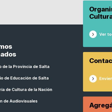
Organ
Cultur
Ver t
smos
nados
Contac
 de la Provincia de Salta
io de Educación de Salta
Envien
ía de Cultura de la Nación
n de Audiovisuales
Agregá