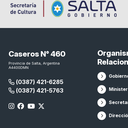
Organi
Caseros N° 460
Relacio
Provincia de Salta, Argentina
A4400DMN
Gobierno
(0387) 421-6285
Minister
(0387) 421-5763
Secretar
Direcció