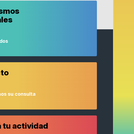
ismos
ales
odos
to
os su consulta
 tu actividad