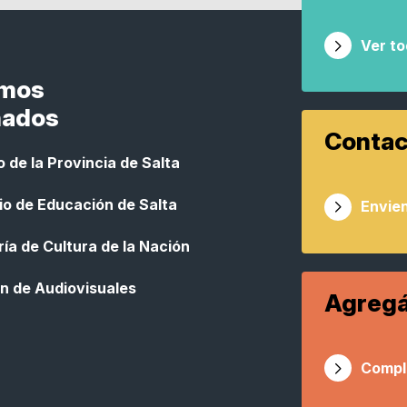
Ver t
smos
nados
Contac
 de la Provincia de Salta
io de Educación de Salta
Envien
ía de Cultura de la Nación
n de Audiovisuales
Agregá
Compl