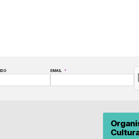
C
IDO
EMAIL
*
Organ
Cultur