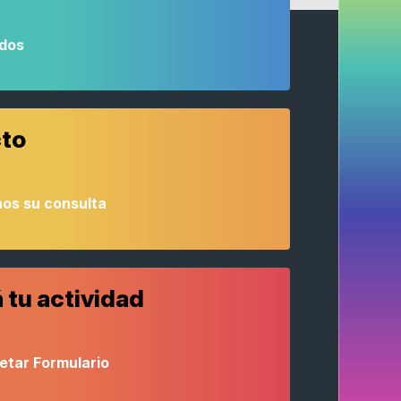
odos
to
os su consulta
 tu actividad
etar Formulario