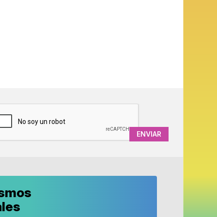
APTCHA
ismos
ales