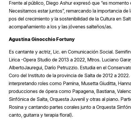
Frente al público, Diego Ashur expresó que “es momento de
Necesitamos estar juntos”, remarcando la importancia de la
pos del crecimiento y la sostenibilidad de la Cultura en Sa
acompañamiento a los y las jóvenes salteños/as.
Agustina Ginocchio Fortuny
Es cantante y actriz, Lic. en Comunicación Social. Semifin
Lirica -Opera Studio de 2013 a 2022, Mtros. Luciano Garay
AlbertoJauregui, Darío Petruzzio. Estudia en el Conservato
Coro del Instituto de la provincia de Salta de 2012 a 2022
interpretando roles como Pamina, Musetta Giuditta, Hanna
producciones de ópera como Papagena, Bastiana, Valenc
Sinfónica de Salta, Orquesta Juvenil y otras al piano. Pa
Rosina y cantando partes corales junto a Orquesta Sinfóni
canto, guitarra y terapia floral).