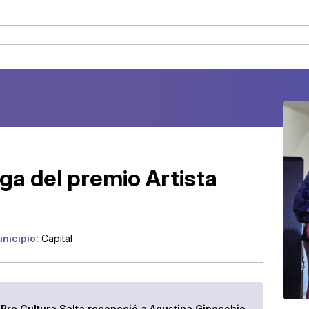
ega del premio Artista
nicipio:
Capital
 Pro Cultura Salta reconoció a Agustina Ginocchio