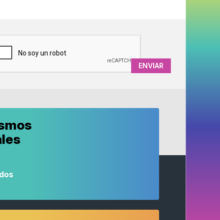
APTCHA
ismos
ales
odos