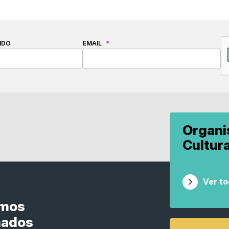
C
IDO
EMAIL
*
Organ
Cultur
Ver t
smos
nados