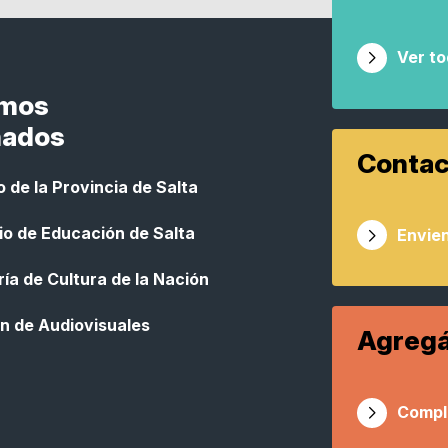
Ver t
smos
nados
Contac
 de la Provincia de Salta
io de Educación de Salta
Envien
ía de Cultura de la Nación
n de Audiovisuales
Agregá
Compl