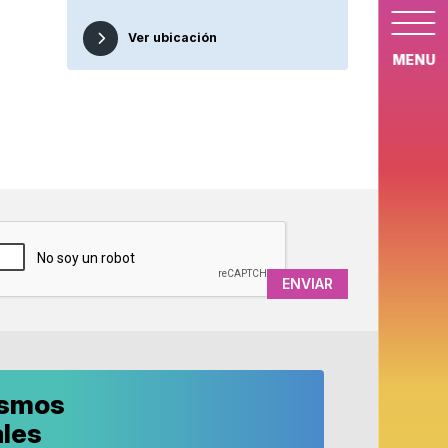
Ver ubicación
MENU
APTCHA
ismos
ales