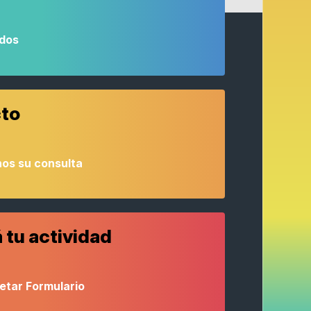
odos
to
os su consulta
 tu actividad
etar Formulario