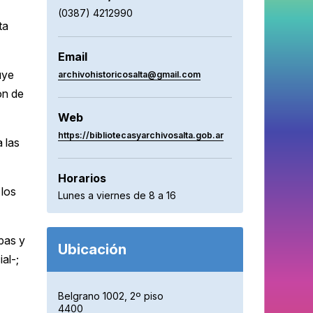
(0387) 4212990
ta
Email
uye
archivohistoricosalta@gmail.com
ón de
Web
https://bibliotecasyarchivosalta.gob.ar
 las
Horarios
 los
Lunes a viernes de 8 a 16
pas y
Ubicación
al-;
Belgrano 1002, 2º piso
4400