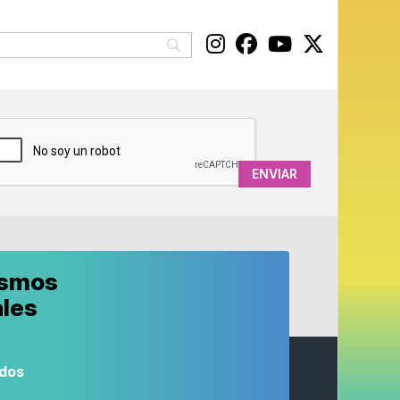
APTCHA
ismos
ales
odos