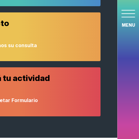
to
MENU
os su consulta
 tu actividad
etar Formulario