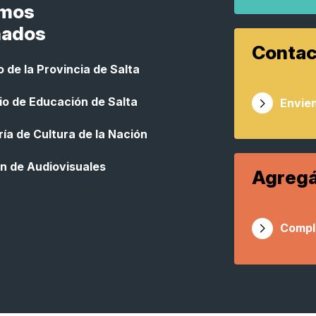
smos
nados
Contac
 de la Provincia de Salta
io de Educación de Salta
Envien
ía de Cultura de la Nación
n de Audiovisuales
Agregá
Compl