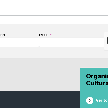
C
IDO
EMAIL
*
Organ
Cultur
Ver t