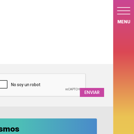
MENU
APTCHA
ismos