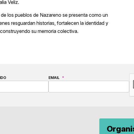
lia Veliz.
s de los pueblos de Nazareno se presenta como un
es resguardan historias, fortalecen la identidad y
 construyendo su memoria colectiva.
C
IDO
EMAIL
*
Organ