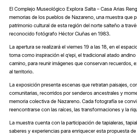
El Complejo Museológico Explora Salta – Casa Arias Renge
memorias de los pueblos de Nazareno, una muestra que propo
patrimonio cultural de esta región del norte salteño a trav
reconocido fotógrafo Héctor Ciuñas en 1983.
La apertura se realizará el viernes 19 a las 18, en el espa
toma como inspiración el q’epi, el tradicional atado andino
camino, para reunir imágenes que conservan recuerdos, 
al territorio.
La exposición presenta escenas que retratan paisajes, con
comunitarias, recorridos por senderos ancestrales y momen
memoria colectiva de Nazareno. Cada fotografía se convie
reencontrarse con las raíces, las transformaciones y la ri
La muestra cuenta con la participación de tapialeras, tap
saberes y experiencias para enriquecer esta propuesta de r