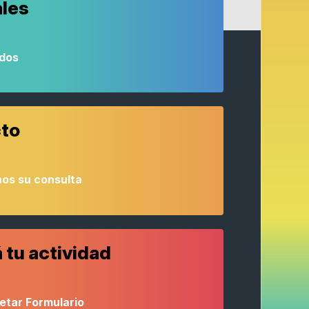
ales
odos
to
os su consulta
 tu actividad
etar Formulario