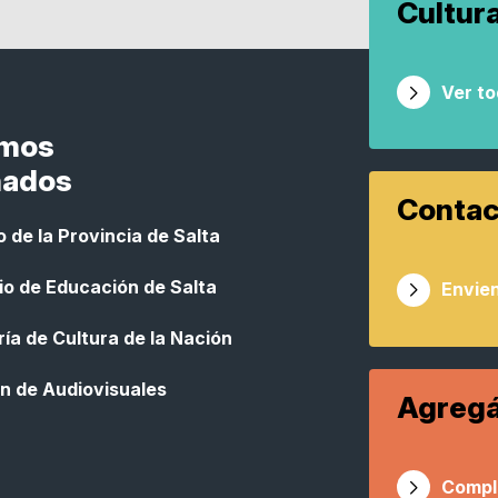
Cultur
Ver t
smos
nados
Contac
 de la Provincia de Salta
io de Educación de Salta
Envien
ía de Cultura de la Nación
n de Audiovisuales
Agregá
Compl